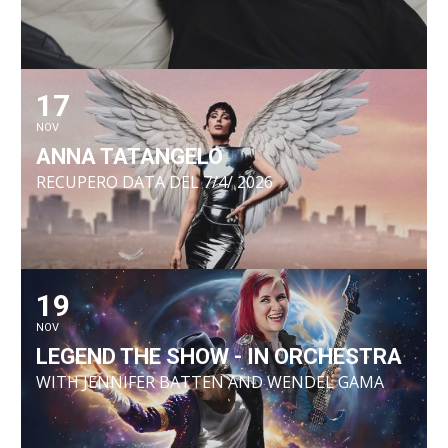
17
NOV
ANNA TATANGELO
RECUPERO DATA DEL 7/4/ 2026
19
NOV
LEGEND THE SHOW - IN ORCHESTRA
WITH JENNIFER BATTEN AND WENDEL GAMA