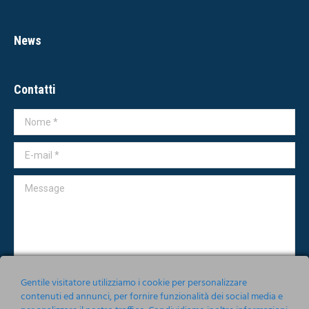
News
Contatti
Nome *
E-mail *
Message
Gentile visitatore utilizziamo i cookie per personalizzare
contenuti ed annunci, per fornire funzionalità dei social media e