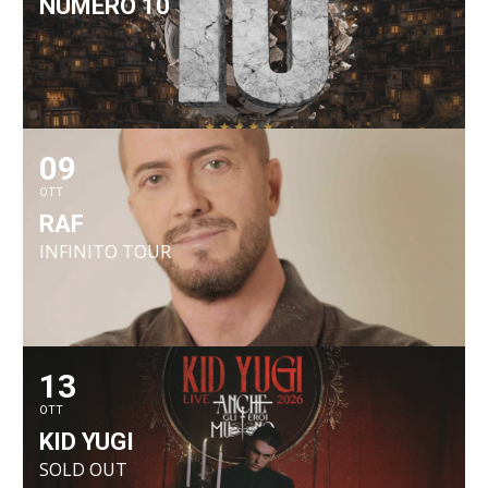
NUMERO 10
09
OTT
RAF
INFINITO TOUR
13
OTT
KID YUGI
SOLD OUT