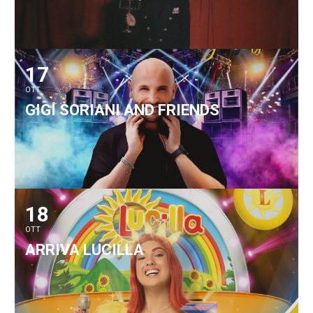
17
OTT
GIGI SORIANI AND FRIENDS
18
OTT
ARRIVA LUCILLA