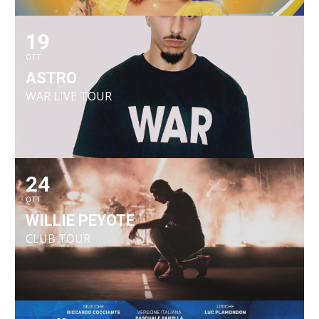
19
OTT
ASTRO
WAR LIVE TOUR
24
OTT
WILLIE PEYOTE
CLUB TOUR