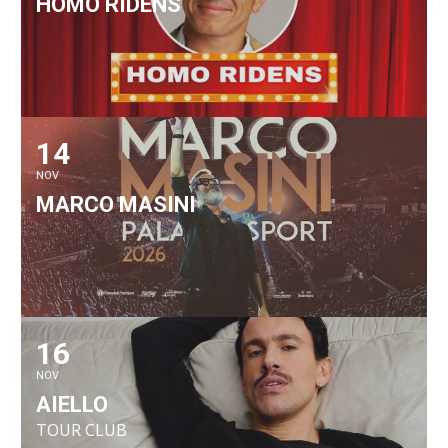
HOMO RIDENS
14
NOV
MARCO MASINI
16
NOV
AIELLO
TOUR CLUB