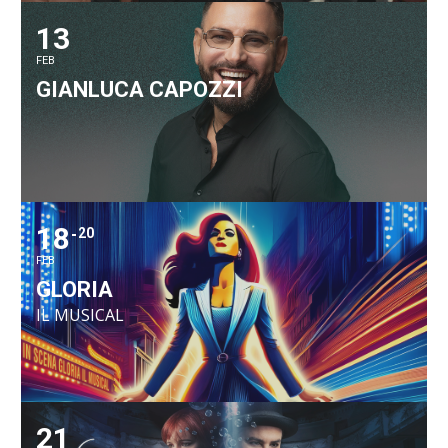
13
FEB
GIANLUCA CAPOZZI
18
20
FEB
GLORIA
IL MUSICAL
21