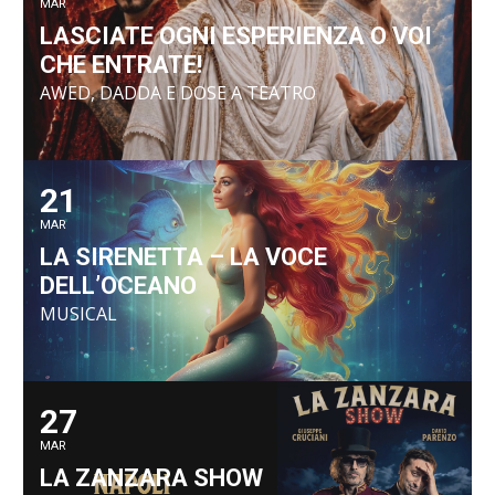
MAR
LASCIATE OGNI ESPERIENZA O VOI
CHE ENTRATE!
AWED, DADDA E DOSE A TEATRO
21
MAR
LA SIRENETTA – LA VOCE
DELL’OCEANO
MUSICAL
27
MAR
LA ZANZARA SHOW