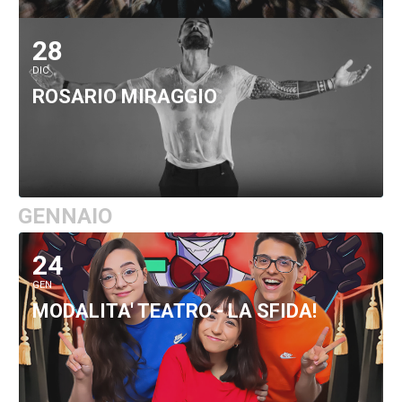
28
DIC
ROSARIO MIRAGGIO
GENNAIO
24
GEN
MODALITA' TEATRO - LA SFIDA!