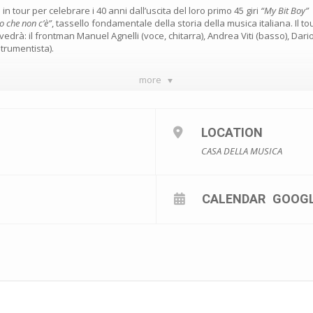
n tour per celebrare i 40 anni dall’uscita del loro primo 45 giri
“My Bit Boy”
o che non c’è”
, tassello fondamentale della storia della musica italiana. Il tou
drà: il frontman Manuel Agnelli (voce, chitarra), Andrea Viti (basso), Dario C
strumentista).
more
LOCATION
CASA DELLA MUSICA
CALENDAR
GOOG