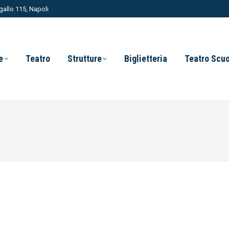
allo 115, Napoli
e
Teatro
Strutture
Biglietteria
Teatro Scu