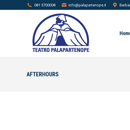
081 5700008
info@palapartenope.it
Barbag
Hom
AFTERHOURS