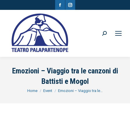
Facebook
Instagram
page
page
opens
opens
in
in
Search:
new
new
window
window
Emozioni – Viaggio tra le canzoni di
Battisti e Mogol
You are here:
Home
Event
Emozioni – Viaggio tra le…