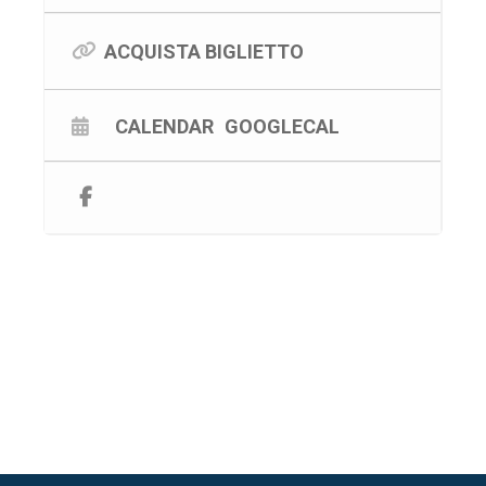
profondità del suo progetto musicale. “Emozioni” è un
viaggio tra melodie senza tempo, arrangiamenti curati
e interpretazioni cariche di sentimento, in cui ogni nota
ACQUISTA BIGLIETTO
diventa memoria e ogni parola emozione condivisa.
Uno spettacolo pensato per emozionare il pubblico di
tutte le generazioni, riportando sul palco l’essenza di
un’epoca che continua a vivere nella musica.
CALENDAR
GOOGLECAL