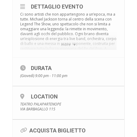
DETTAGLIO EVENTO
Ci sono artisti che non appartengono a un’epoca, ma a
tutte. Michael Jackson torna al centro della scena con
Legend The Show, uno spettacolo che non si limita a
omaggiare una leggenda: la rimette in movimento,
davanti agli occhi del pubblico. Ogni brano diventa
un’esplosione di energia tra live band, orchestra, corpo
di ballo e una messa in scena imponente, costruita per
more
restituire tutta la forza visionaria del Re del Pop. A
guidare questo viaggio c’è Wendel Gama, tra gli
interpreti più apprezzati al mondo nel ricrearne
presenza, gesto e magnetismo. Accanto a lui, Jennifer
DURATA
Batten, protagonista reale di quella storia musicale. In
un momento in cui l’eredità di Michael Jackson torna più
(Giovedì) 9:00 pm - 11:00 pm
viva che mai, questo show accende ricordi, emoziona
chi c’era e conquista chi lo scopre oggi. Perché certe
icone non passano: cambiano forma, si rinnovano… e
continuano a far battere il tempo a intere generazioni.
LOCATION
TEATRO PALAPARTENOPE
VIA BARBAGALLO 115
ACQUISTA BIGLIETTO