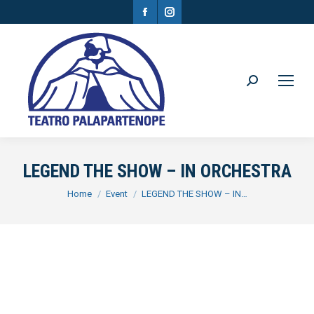
Facebook
Instagram
page
page
opens
opens
in
in
Search:
new
new
window
window
LEGEND THE SHOW – IN ORCHESTRA
You are here:
Home
Event
LEGEND THE SHOW – IN…