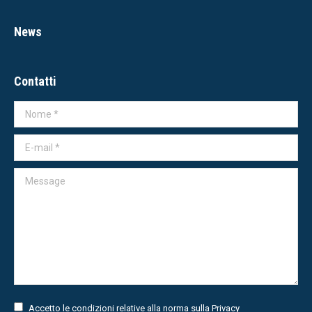
News
Contatti
Nome *
E-mail *
Message
Accetto le condizioni relative alla norma sulla
Privacy