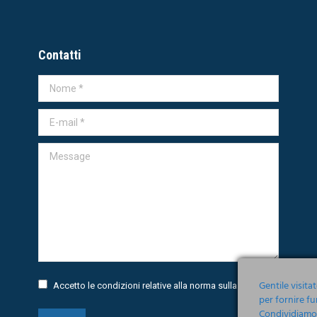
Contatti
Nome *
E-mail *
Message
Gentile visita
Accetto le condizioni relative alla norma sulla
Privacy
per fornire fu
Condividiamo i