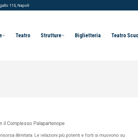
allo 115, Napoli
e
Teatro
Strutture
Biglietteria
Teatro Scu
on il Complesso Palapartenope
orsa illimitata. Le relazioni più potenti e forti si muovono su