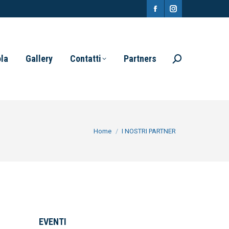
Facebook
Instagram
page
page
opens
opens
ola
Gallery
Contatti
Partners
Search:
in
in
new
new
window
window
You are here:
Home
I NOSTRI PARTNER
EVENTI