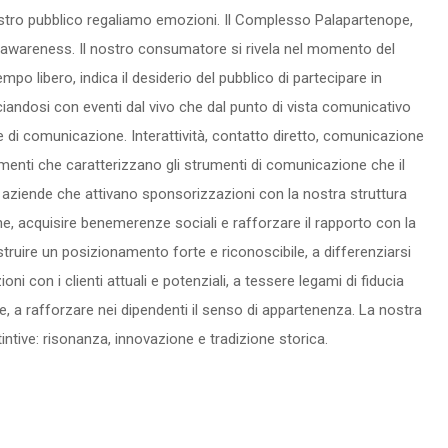
ostro pubblico regaliamo emozioni. Il Complesso Palapartenope,
nd awareness. Il nostro consumatore si rivela nel momento del
po libero, indica il desiderio del pubblico di partecipare in
ciandosi con eventi dal vivo che dal punto di vista comunicativo
me di comunicazione. Interattività, contatto diretto, comunicazione
menti che caratterizzano gli strumenti di comunicazione che il
aziende che attivano sponsorizzazioni con la nostra struttura
ne, acquisire benemerenze sociali e rafforzare il rapporto con la
ostruire un posizionamento forte e riconoscibile, a differenziarsi
ni con i clienti attuali e potenziali, a tessere legami di fiducia
le, a rafforzare nei dipendenti il senso di appartenenza. La nostra
tintive: risonanza, innovazione e tradizione storica.