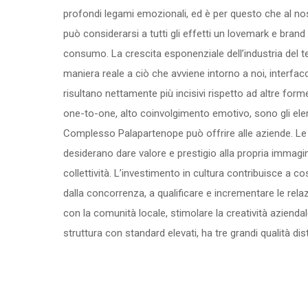
profondi legami emozionali, ed è per questo che al n
può considerarsi a tutti gli effetti un lovemark e bra
consumo. La crescita esponenziale dell’industria del tem
maniera reale a ciò che avviene intorno a noi, interfac
risultano nettamente più incisivi rispetto ad altre for
one-to-one, alto coinvolgimento emotivo, sono gli ele
Complesso Palapartenope può offrire alle aziende. Le 
desiderano dare valore e prestigio alla propria immagi
collettività. L’investimento in cultura contribuisce a c
dalla concorrenza, a qualificare e incrementare le relazio
con la comunità locale, stimolare la creatività azienda
struttura con standard elevati, ha tre grandi qualità dis