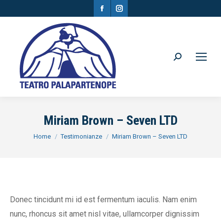
Facebook
Instagram
page
page
opens
opens
in
in
Search:
new
new
window
window
Miriam Brown – Seven LTD
You are here:
Home
Testimonianze
Miriam Brown – Seven LTD
Donec tincidunt mi id est fermentum iaculis. Nam enim
nunc, rhoncus sit amet nisl vitae, ullamcorper dignissim