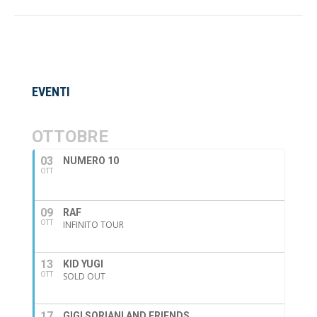
album:
EVENTI
OTTOBRE
03
NUMERO 10
OTT
09
RAF
OTT
INFINITO TOUR
13
KID YUGI
OTT
SOLD OUT
17
GIGI SORIANI AND FRIENDS