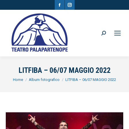
Facebook
Instagram
page
page
opens
opens
in
in
Search:
new
new
window
window
LITFIBA – 06/07 MAGGIO 2022
You are here:
Home
Album fotografico
LITFIBA – 06/07 MAGGIO 2022