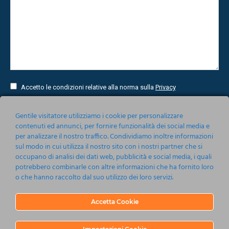
Accetto le condizioni relative alla norma sulla
Privacy
Invia
Gentile visitatore utilizziamo i cookie per personalizzare
contenuti ed annunci, per fornire funzionalità dei social media e
per analizzare il nostro traffico. Condividiamo inoltre informazioni
sul modo in cui utilizza il nostro sito con i nostri partner che si
occupano di analisi dei dati web, pubblicità e social media, i quali
potrebbero combinarle con altre informazioni che ha fornito loro
o che hanno raccolto dal suo utilizzo dei loro servizi.
Accetta Cookie
Nonsoloeventi srl 2019-2020
Barbagallo 115, 80123 Napoli
P.IVA 05161201214