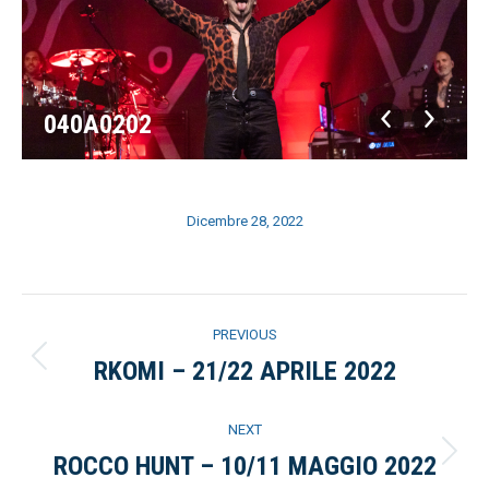
040A0202
Dicembre 28, 2022
Album
PREVIOUS
navigation
RKOMI – 21/22 APRILE 2022
Previous
album:
NEXT
ROCCO HUNT – 10/11 MAGGIO 2022
Next