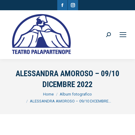
Facebook
Instagram
page
page
opens
opens
in
in
Search:
new
new
window
window
ALESSANDRA AMOROSO – 09/10
DICEMBRE 2022
You are here:
Home
Album fotografico
ALESSANDRA AMOROSO – 09/10 DICEMBRE…