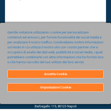
Gentile visitatore utilizziamo i cookie per personalizzare
contenuti ed annunci, per fornire funzionalità dei social media e
per analizzare il nostro traffico. Condividiamo inoltre informazioni
Accetto le condizioni relative alla norma sulla
Privacy
sul modo in cui utilizza il nostro sito con i nostri partner che si
occupano di analisi dei dati web, pubblicità e social media, i quali
potrebbero combinarle con altre informazioni che ha fornito loro
Invia
o che hanno raccolto dal suo utilizzo dei loro servizi.
Accetta Cookie
Impostazioni Cookie
Nonsoloeventi srl 2019-2020
Barbagallo 115, 80123 Napoli