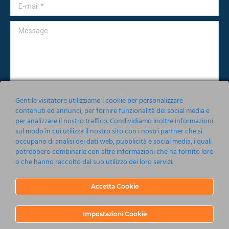
E-mail *
Message
Gentile visitatore utilizziamo i cookie per personalizzare
contenuti ed annunci, per fornire funzionalità dei social media e
per analizzare il nostro traffico. Condividiamo inoltre informazioni
Accetto le condizioni relative alla norma sulla
Privacy
sul modo in cui utilizza il nostro sito con i nostri partner che si
occupano di analisi dei dati web, pubblicità e social media, i quali
Invia
potrebbero combinarle con altre informazioni che ha fornito loro
o che hanno raccolto dal suo utilizzo dei loro servizi.
Accetta Cookie
Impostazioni Cookie