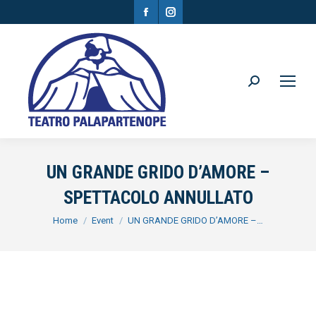
Facebook
Instagram
page
page
opens
opens
in
in
Search:
new
new
window
window
UN GRANDE GRIDO D’AMORE –
SPETTACOLO ANNULLATO
You are here:
Home
Event
UN GRANDE GRIDO D’AMORE –…