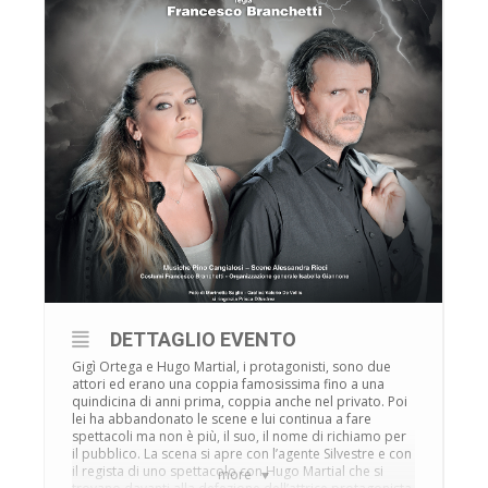
DETTAGLIO EVENTO
Gigì Ortega e Hugo Martial, i protagonisti, sono due
attori ed erano una coppia famosissima fino a una
quindicina di anni prima, coppia anche nel privato. Poi
lei ha abbandonato le scene e lui continua a fare
spettacoli ma non è più, il suo, il nome di richiamo per
il pubblico. La scena si apre con l’agente Silvestre e con
il regista di uno spettacolo con Hugo Martial che si
more