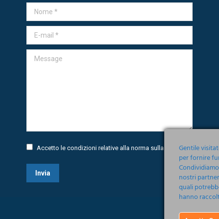
Nome *
E-mail *
Message
Gentile visita
Accetto le condizioni relative alla norma sulla
Privacy
per fornire fu
Condividiamo i
Invia
nostri partner
quali potrebb
hanno raccolto