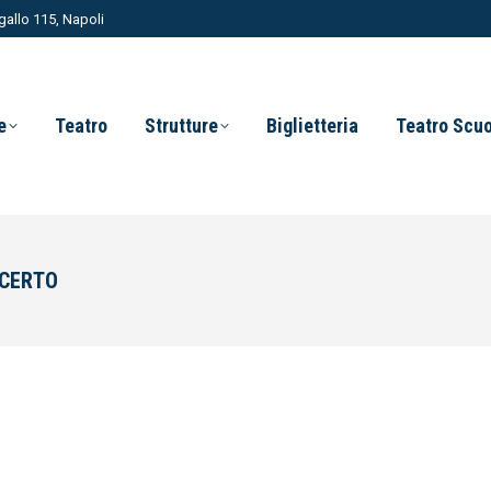
allo 115, Napoli
e
Teatro
Strutture
Biglietteria
Teatro Scu
NCERTO