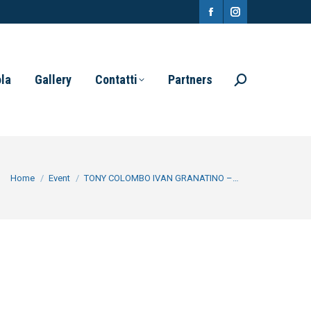
Facebook
Instagram
page
page
opens
opens
ola
Gallery
Contatti
Partners
Search:
in
in
new
new
window
window
You are here:
Home
Event
TONY COLOMBO IVAN GRANATINO –…