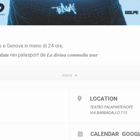
o e Genova in meno di 24 ore,
𝐭𝐞 nei palasport de 𝑳𝒂 𝒅𝒊𝒗𝒊𝒏𝒂 𝒄𝒐𝒎𝒎𝒆𝒅𝒊𝒂 𝒕𝒐𝒖𝒓
more
𝐚 𝐌𝐲 𝐋𝐢𝐯𝐞𝐧𝐚𝐭𝐢𝐨𝐧 dalle ore 11:00 di 𝐦𝐚𝐫𝐭𝐞𝐝𝐢̀ 9 𝐦𝐚𝐠𝐠𝐢𝐨, e in 
LOCATION
TEATRO PALAPARTENOPE
VIA BARBAGALLO 115
vivere
#napoli
#palapartenope
#10dicembre
#ladivinacommedia
CALENDAR
GOOG