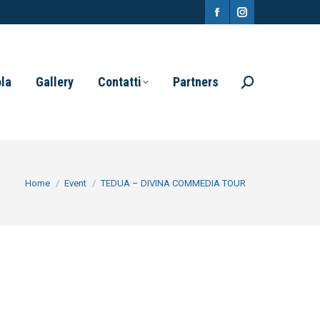
Facebook
Instagram
page
page
opens
opens
ola
Gallery
Contatti
Partners
Search:
in
in
new
new
window
window
You are here:
Home
Event
TEDUA – DIVINA COMMEDIA TOUR