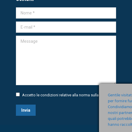
Nome *
E-mail *
Message
Gentile visita
Accetto le condizioni relative alla norma sulla
Privacy
per fornire fu
Condividiamo i
Invia
nostri partner
quali potrebb
hanno raccolto