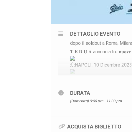
DETTAGLIO EVENTO
dopo il soldout a Roma, Milan
𝐓 𝐄 𝐃 𝐔 𝐀 annuncia tre 𝐧𝐮𝐨𝐯𝐞 𝐝𝐚
》NAPOLI, 10 Dicembre 2023
@palapartenope_officialpage
I biglietti daranno in 𝐩𝐫𝐞𝐯𝐞𝐧𝐝𝐢
DURATA
11:00 di 𝐦𝐞𝐫𝐜𝐨𝐥𝐞𝐝𝐢̀ 10 𝐦𝐚𝐠𝐠𝐢𝐨.
(Domenica) 9:00 pm - 11:00 pm
#tedua
#livenation
#napolida
#blackstarconcerti
#blackstar
ACQUISTA BIGLIETTO