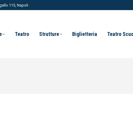
allo 115, Napoli
e
Teatro
Strutture
Biglietteria
Teatro Scu