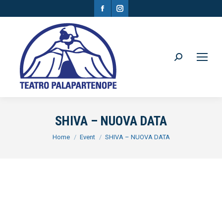
Facebook
Instagram
page
page
opens
opens
in
in
Search:
new
new
window
window
SHIVA – NUOVA DATA
You are here:
Home
Event
SHIVA – NUOVA DATA