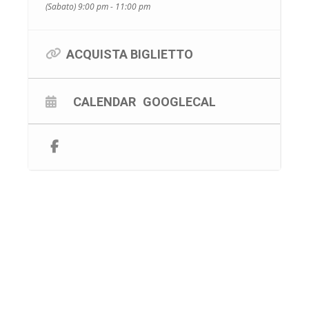
(Sabato) 9:00 pm - 11:00 pm
Sabato 7 giugno 2025 – Firenze, Mandela
Forum (EX 8 marzo 2025)
Lunedì 9 giugno 2025 – Padova, Fiera (EX 19
ACQUISTA BIGLIETTO
marzo 2025)
Mercoledì 11 giugno 2025 – Torino, Inalpi
CALENDAR
GOOGLECAL
Arena (EX 16 marzo 2025)
Sabato 14 giugno 2025 – Napoli,
Palapartenope (EX 11 marzo 2025)
Sabato 28 giugno 2025 – Bologna, Unipol
Arena (EX 9 marzo 2025)
Lunedì 30 giugno 2025 – Milano, Unipol
Forum (EX 4 marzo 2025)
Martedì 1° luglio 2025 – Milano, Unipol
Forum (EX 5 marzo 2025)
I biglietti già acquistati resteranno validi per