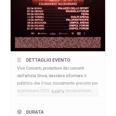
DETTAGLIO EVENTO
Vivo Concerti, produttore dei concerti
dell’artista Shiva, desidera informare il
pubblico che il tour, inizialmente previsto per
la primavera 2025, è stato riprogrammato
more
con le seguenti nuove date:
Martedì 3 giugno 2025 – Roma, Palazzo
DURATA
dello Sport (EX 22 marzo 2025)