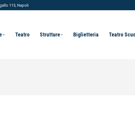
allo 115, Napoli
e
Teatro
Strutture
Biglietteria
Teatro Scu