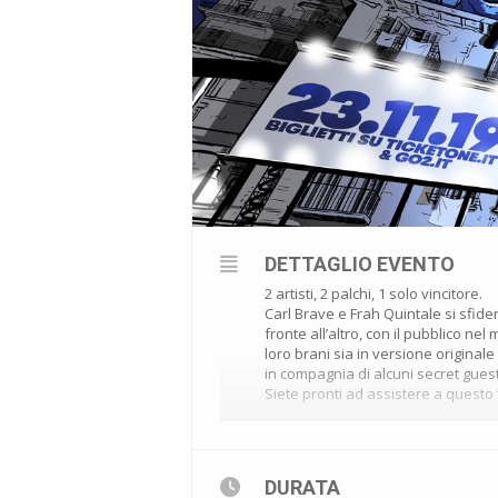
DETTAGLIO EVENTO
2 artisti, 2 palchi, 1 solo vincitore.
Carl Brave e Frah Quintale si sfide
fronte all’altro, con il pubblico nel
loro brani sia in versione original
in compagnia di alcuni secret guest
Siete pronti ad assistere a questo 
Parterre in piedi €28,75
DURATA
https://www.redbull.com/it-it/vide