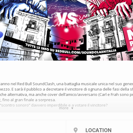
ranno nel Red Bull SoundClash, una battaglia musicale unica nel suo genere 
 mezzo. E sarà il pubblico a decretare il vincitore di ognuna delle fasi della s
e che alternativa, ma anche cover dell’amico/avversario (Carl e Frah sono pr
, fino al gran finale a sorpresa.
“scontro sonoro” davvero imperdibile e a votare il vincitore?
more
LOCATION
os/red-bull-culture-clash-best-moments-video