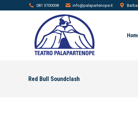
081 5700008
info@palapartenope.it
Barbag
Hom
Red Bull Soundclash