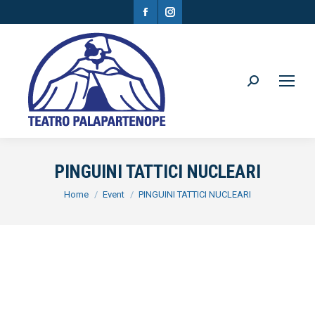
Facebook
Instagram
page
page
opens
opens
in
in
Search:
new
new
window
window
PINGUINI TATTICI NUCLEARI
You are here:
Home
Event
PINGUINI TATTICI NUCLEARI