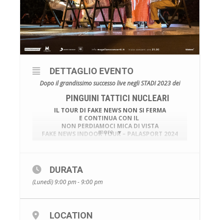
DETTAGLIO EVENTO
Dopo il grandissimo successo live negli STADI 2023 dei
PINGUINI TATTICI NUCLEARI
IL TOUR DI FAKE NEWS NON SI FERMA
E CONTINUA CON IL
NON PERDIAMOCI MICA DI VISTA
more
FAKE NEWS INDOOR TOUR – PALASPORT 2024
20/21 MAGGIO 2024 –
PALAPARTENOPE , NAPOLI
DURATA
Attive le vendite dalle ore 10.00 di luendi 11/09/2023
(Lunedì) 9:00 pm - 9:00 pm
LOCATION