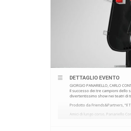
DETTAGLIO EVENTO
GIORGIO PANARIELLO, CARLO CONTI
Il successo dei tre campioni dello 
divertentissimo show nei teatri di t
Prodotto da Friends&Partners, “Il To
Amici di lungo corso, Panariello Co
pubblico italiano: tra standing ovat
televisione si intrecciano, tra gag, 
del pubblico e l’affiatamento tra i tr