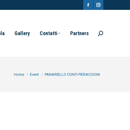
Facebook
Instagram
page
page
opens
opens
ola
Gallery
Contatti
Partners
Search:
in
in
new
new
window
window
You are here:
Home
Event
PANARIELLO CONTI PIERACCIONI