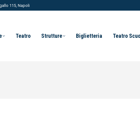
allo 115, Napoli
e
Teatro
Strutture
Biglietteria
Teatro Scu