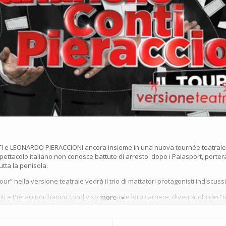
 e LEONARDO PIERACCIONI ancora insieme in una nuova tournée teatrale
spettacolo italiano non conosce battute di arresto: dopo i Palasport, porte
utta la penisola.
ur” nella versione teatrale vedrà il trio di mattatori protagonisti indiscuss
nti e Pieraccioni hanno condiviso spesso le loro carriere, diventando dei “
more
ion, repliche e sold out, il varietà è una garanzia di divertimento puro. Uno
battute e sketch esilaranti, con uno sguardo rivolto alla stretta attualità. S
e.