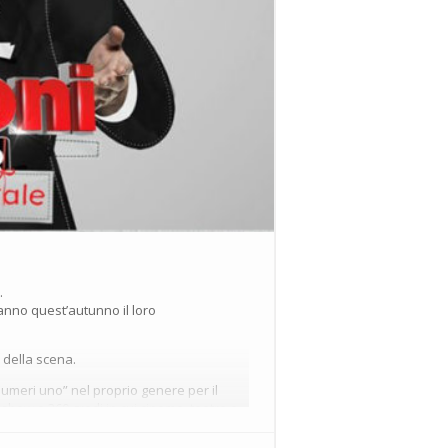
.
ranno quest’autunno il loro
i della scena.
numeri uno” nel proprio genere per il
 show a 360 gradi in cui cinema, teatro e
u tutto l’improvvisazione, il coinvolgimento