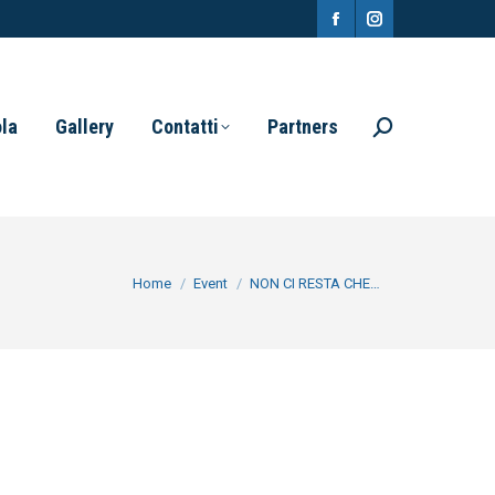
Facebook
Instagram
page
page
opens
opens
ola
Gallery
Contatti
Partners
Search:
in
in
new
new
window
window
You are here:
Home
Event
NON CI RESTA CHE…