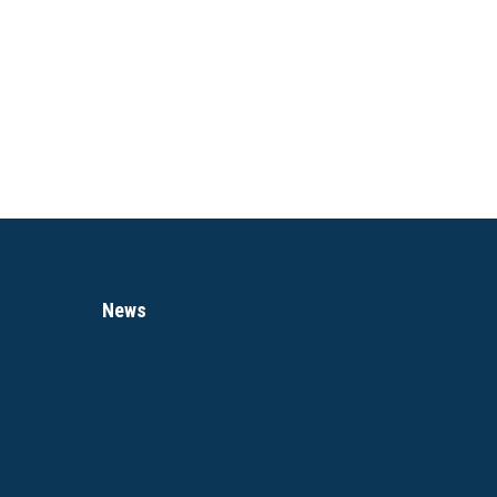
Vincitore Premio per la miglio
Intero €8
Ridotto under 35 ed over 65 €
News