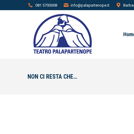
081 5700008
info@palapartenope.it
Barbag
Hom
NON CI RESTA CHE…