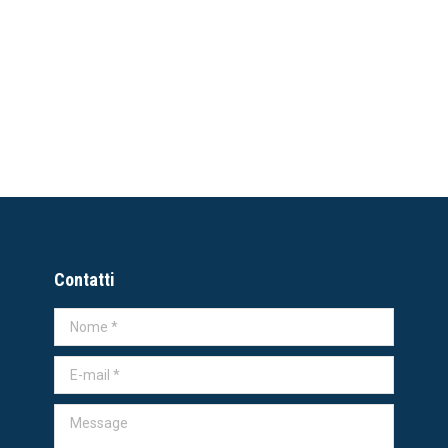
r regia teatro Abarico – Roma
 5
Contatti
Nome *
E-mail *
Message