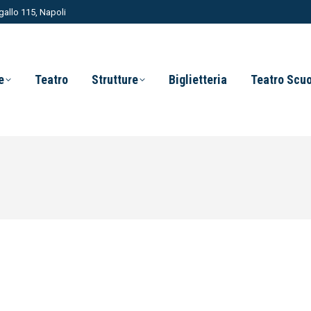
allo 115, Napoli
e
Teatro
Strutture
Biglietteria
Teatro Scu