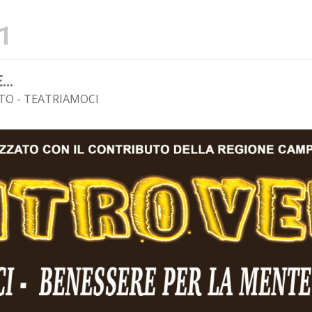
1
E…
O - TEATRIAMOCI