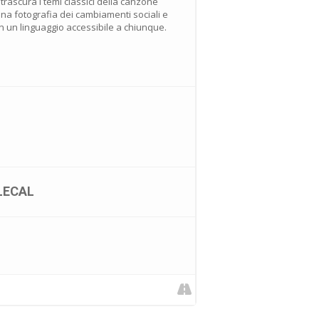
 trascura i temi classici della canzone
una fotografia dei cambiamenti sociali e
n un linguaggio accessibile a chiunque.
LECAL