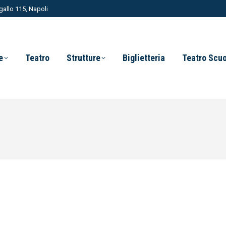
allo 115, Napoli
e
Teatro
Strutture
Biglietteria
Teatro Scu