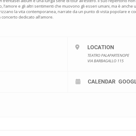
n trentasei album e una lunga serie di tour all’estero. Il suo repertorio non
o, l’amore e gli altri sentimenti che muovono gli esseri umani, ma è anche 
erizzano la vita contemporanea, narrate da un punto di vista popolare e co
n concerto dedicato all’amore.
LOCATION
TEATRO PALAPARTENOPE
VIA BARBAGALLO 115
CALENDAR
GOOG