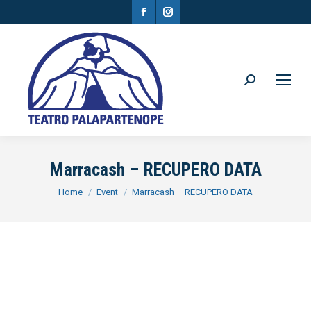
Facebook
Instagram
page
page
opens
opens
in
in
Search:
new
new
window
window
Marracash – RECUPERO DATA
You are here:
Home
Event
Marracash – RECUPERO DATA