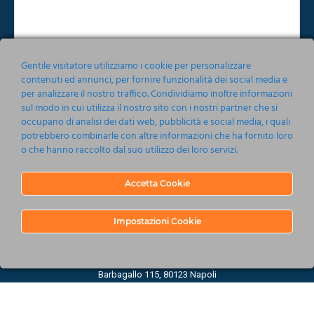
verranno inviate via email le indicazioni utili
per poter collocare i biglietti in vendita.
Gentile visitatore utilizziamo i cookie per personalizzare
Per tutti gli eventi riprogrammati e soggetti a
contenuti ed annunci, per fornire funzionalità dei social media e
nominatività è inoltre possibile effettuare il
per analizzare il nostro traffico. Condividiamo inoltre informazioni
Accetto le condizioni relative alla norma sulla
Privacy
cambio nominativo seguendo le istruzioni
sul modo in cui utilizza il nostro sito con i nostri partner che si
occupano di analisi dei dati web, pubblicità e social media, i quali
dedicate su: www.ticketone.it/cambio-
potrebbero combinarle con altre informazioni che ha fornito loro
Invia
nominativo.
o che hanno raccolto dal suo utilizzo dei loro servizi.
Accetta Cookie
Impostazioni Cookie
Nonsoloeventi srl 2019-2020
Barbagallo 115, 80123 Napoli
P.IVA 05161201214
C.C.I.A.A. Napoli R.E.A. 737485 - CAPITALE SOCIALE €10.000.00