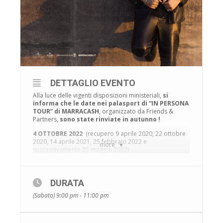
DETTAGLIO EVENTO
Alla luce delle vigenti disposizioni ministeriali,
si
informa che le date nei palasport di “IN PERSONA
TOUR” di MARRACASH
, organizzato da Friends &
Partners,
sono state rinviate in autunno !
4 OTTOBRE 2022
(recupero 9 aprile 2020, 22 ottobre
2020, 14 aprile 2021, 25 febbraio 2022 e
more
successivamente 25 maggio 2022)
I biglietti precedentemente acquistati restano validi per
le nuove date .
DURATA
(Sabato) 9:00 pm - 11:00 pm
Si chiama “PERSONE TOUR”, quello organizzato da
Friends & Partners che conta 17 appuntamenti
nei palasport italiani, le date indoor