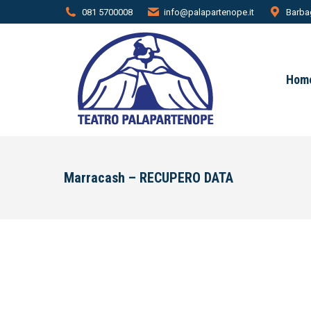
081 5700008
info@palapartenope.it
Barbag
Hom
Marracash – RECUPERO DATA