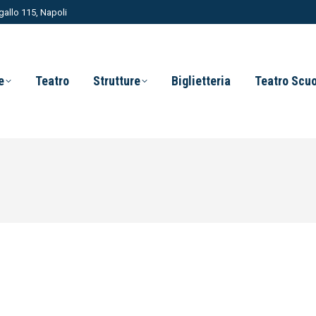
allo 115, Napoli
e
Teatro
Strutture
Biglietteria
Teatro Scu