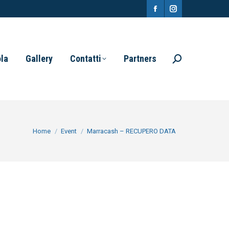
Facebook
Instagram
page
page
opens
opens
ola
Gallery
Contatti
Partners
Search:
in
in
new
new
window
window
You are here:
Home
Event
Marracash – RECUPERO DATA