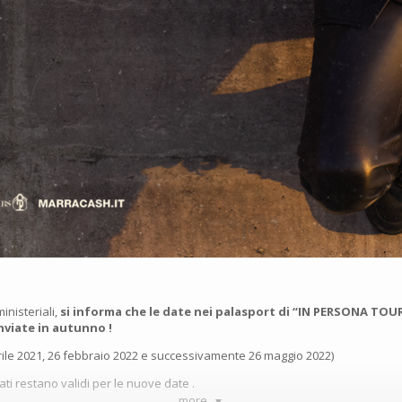
inisteriali,
si informa che le date nei palasport di “IN PERSONA TO
nviate in autunno !
rile 2021, 26 febbraio 2022 e successivamente 26 maggio 2022)
ati restano validi per le nuove date .
more