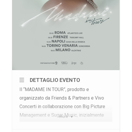
DETTAGLIO EVENTO
Il “MADAME IN TOUR”, prodotto e
organizzato da Friends & Partners e Vivo
Concerti in collaborazione con Big Picture
Management e Sugar Music, inizialmente
more
previsto per dicembre 2021 sarà rinviato a