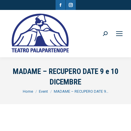
Facebook
Instagram
page
page
opens
opens
in
in
Search:
new
new
window
window
MADAME – RECUPERO DATE 9 e 10
DICEMBRE
You are here:
Home
Event
MADAME – RECUPERO DATE 9…