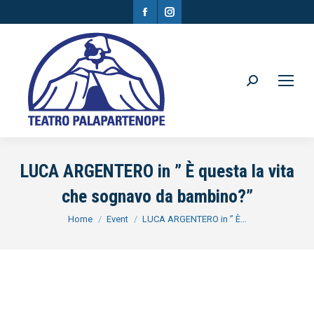
Facebook
Instagram
page
page
opens
opens
in
in
Search:
new
new
window
window
LUCA ARGENTERO in ” È questa la vita
che sognavo da bambino?”
You are here:
Home
Event
LUCA ARGENTERO in ” È…