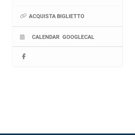
Corsi, Luca Argentero ed Edoardo Leo, che ne cura
anche la regia; musiche di Davide Cavuti.
I biglietti sono disponibili da oggi sui circuiti Ticketone
ACQUISTA BIGLIETTO
e Go2.
#lucaargentero
#èquestalavitachesognavodabambino
#napoli
#palapartenope
#spettacoli
#anni60produzio
CALENDAR
GOOGLECAL
ni