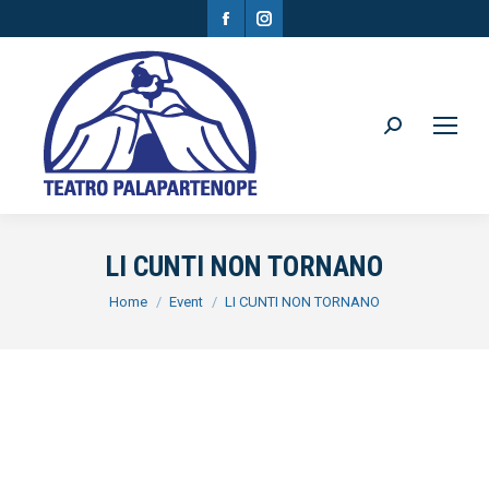
Facebook
Instagram
page
page
opens
opens
in
in
Search:
new
new
window
window
LI CUNTI NON TORNANO
You are here:
Home
Event
LI CUNTI NON TORNANO