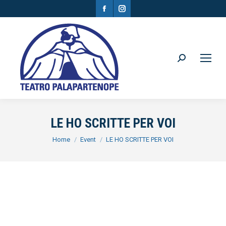
Facebook
Instagram
page
page
opens
opens
in
in
Search:
new
new
window
window
LE HO SCRITTE PER VOI
You are here:
Home
Event
LE HO SCRITTE PER VOI