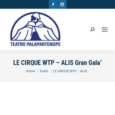
Facebook
Instagram
page
page
opens
opens
in
in
Search:
new
new
window
window
LE CIRQUE WTP – ALIS Gran Gala’
You are here:
Home
Event
LE CIRQUE WTP – ALIS…