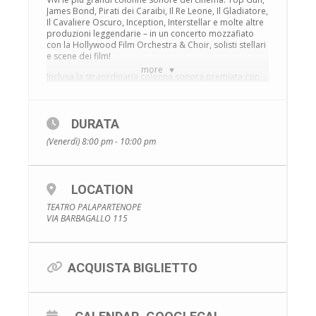
James Bond, Pirati dei Caraibi, Il Re Leone, Il Gladiatore,
Il Cavaliere Oscuro, Inception, Interstellar e molte altre
produzioni leggendarie – in un concerto mozzafiato
con la Hollywood Film Orchestra & Choir, solisti stellari
e scene dei film!
more
Inclusa la straordinaria colonna sonora premiata con
l’Oscar di Dune!
Goditi l’unica serie di concerti di musica da film al
mondo con un presentatore d’eccezione uno dei
DURATA
protagonisti del film…
(Venerdì) 8:00 pm - 10:00 pm
Immergiti nell’universo musicale di Hans Zimmer!
LOCATION
TEATRO PALAPARTENOPE
VIA BARBAGALLO 115
ACQUISTA BIGLIETTO