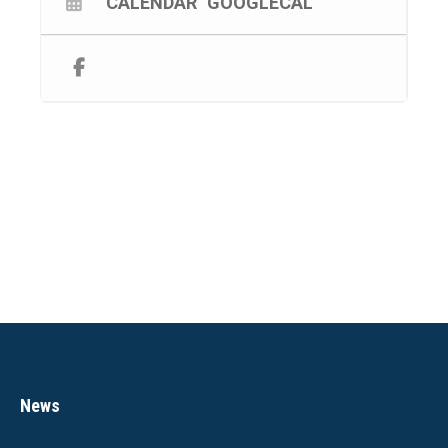
CALENDAR
GOOGLECAL
neanche questa sarà la volta buona, perché “l’amore è
eterno, finché dura”.
Biglietto intero €8
Ridotto studenti, under 35 e over 65 €5
News