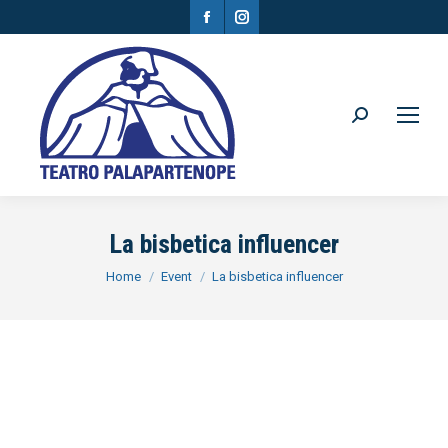
Facebook
Instagram
page
page
opens
opens
in
in
Search:
new
new
window
window
La bisbetica influencer
You are here:
Home
Event
La bisbetica influencer