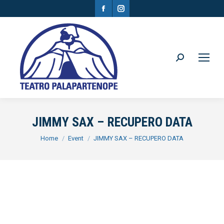
Facebook
Instagram
page
page
opens
opens
in
in
Search:
new
new
window
window
JIMMY SAX – RECUPERO DATA
You are here:
Home
Event
JIMMY SAX – RECUPERO DATA