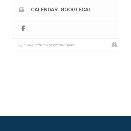
Parterre in piedi € 25.00+3.50
CALENDAR
GOOGLECAL
EARLY BYRD €15.00€+3.00 ( disponibilita’ limitata)
Tribune € 35.00+4,00
Area VIP € 50.00+6.00