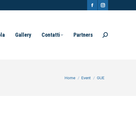
Facebook
Instagram
page
page
opens
opens
ola
Gallery
Contatti
Partners
Search:
in
in
new
new
window
window
You are here:
Home
Event
GUE