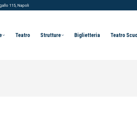
allo 115, Napoli
e
Teatro
Strutture
Biglietteria
Teatro Scu