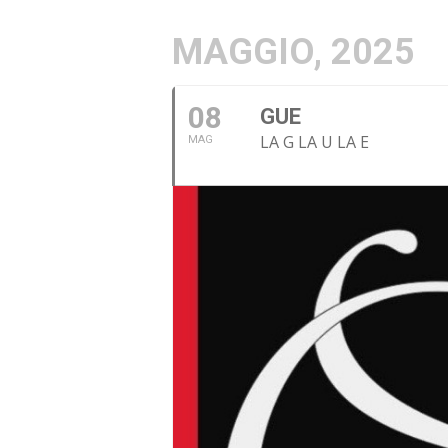
MAGGIO, 2025
08
GUE
LA G LA U LA E
MAG