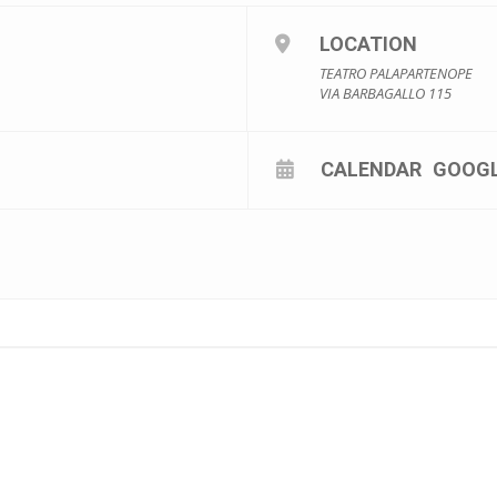
E – NAPOLI
LOCATION
LO SPORT – ROMA
TEATRO PALAPARTENOPE
show unico tra tutte le sue barre e le sue hit: è già storia
VIA BARBAGALLO 115
lle 14 di mercoledì 11 dicembre e dalle 11 di lunedì 16 dicembre n
CALENDAR
GOOG