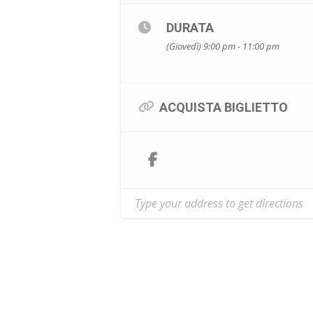
8 MAGGIO – PALAPARTENOP
DURATA
10 MAGGIO – PALAZZO DEL
(Giovedì) 9:00 pm - 11:00 pm
LA G LA U LA E ci regalerà uno 
Biglietti disponibili online da
ACQUISTA BIGLIETTO