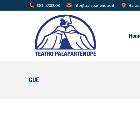
081 5700008
info@palapartenope.it
Barbag
Hom
GUE