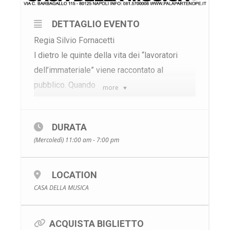
DETTAGLIO EVENTO
Regia Silvio Fornacetti
l dietro le quinte della vita dei “lavoratori
dell’immateriale” viene raccontato al
pubblico. Quando
more
una malattia, qualunque essa sia, entra nel
nostro mondo crea scompiglio e mette in
DURATA
discussione ogni
(Mercoledì) 11:00 am - 7:00 pm
nostra scelta. Se per un attore la memoria è
al centro della sua vita cosa accadrebbe se
essa stessa
LOCATION
CASA DELLA MUSICA
venisse meno?
Questa domanda ci ha sempre preoccupato
e affascinato. Da qui l’idea di raccontare una
ACQUISTA BIGLIETTO