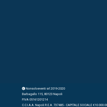
Nonsoloeventi srl 2019-2020
Barbagallo 115, 80123 Napoli
P.IVA 05161201214
C.C.I.A.A. Napoli R.E.A. 737485 - CAPITALE SOCIALE €10.000.0