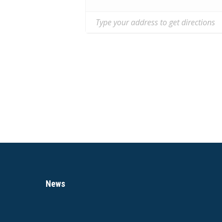
Per diversamente abili scriver
News