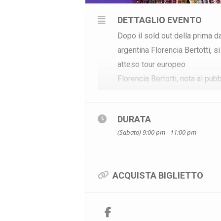
DETTAGLIO EVENTO
Dopo il sold out della prima da
argentina Florencia Bertotti, 
atteso tour europeo .
Florencia Bertotti, nota al pub
quanto accattivante, ha lascia
artistica internazionale, un por
DURATA
esordi nella recitazione alle 
(Sabato) 9:00 pm - 11:00 pm
Vista l’enorme richiesta del pu
Palapartenope di Napoli la pro
piedi, ma come sempre ci sarà 
ACQUISTA BIGLIETTO
Biglietti
PARTERRE IN PIEDI € 60 + € 
POSTI A SEDERE NUMERATI I