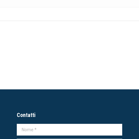
e a biglietteria@palapartenope.it
Contatti
Nome *