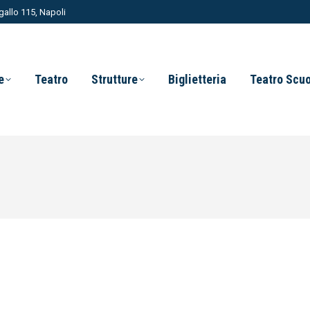
allo 115, Napoli
e
Teatro
Strutture
Biglietteria
Teatro Scu