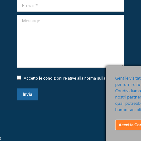
E-mail *
Message
Gentile visita
Accetto le condizioni relative alla norma sulla
Privacy
per fornire fu
Condividiamo i
Invia
nostri partner
quali potrebb
hanno raccolto
Accetta Co
0