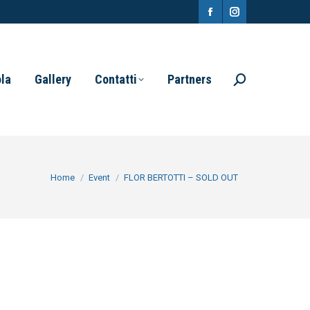
Facebook
Instagram
page
page
opens
opens
ola
Gallery
Contatti
Partners
Search:
in
in
new
new
window
window
You are here:
Home
Event
FLOR BERTOTTI – SOLD OUT