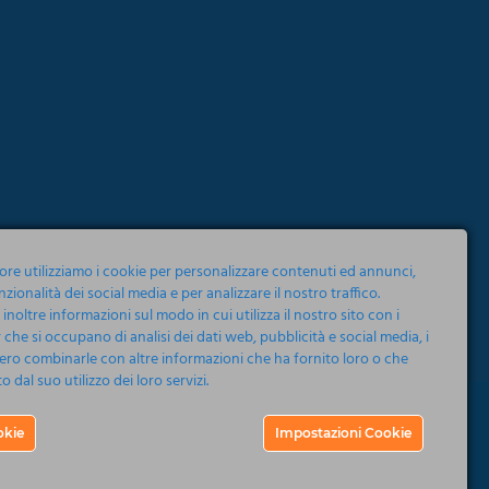
tore utilizziamo i cookie per personalizzare contenuti ed annunci,
nzionalità dei social media e per analizzare il nostro traffico.
noltre informazioni sul modo in cui utilizza il nostro sito con i
 che si occupano di analisi dei dati web, pubblicità e social media, i
ero combinarle con altre informazioni che ha fornito loro o che
 dal suo utilizzo dei loro servizi.
okie
Impostazioni Cookie
Eventi
Concerti
Musical