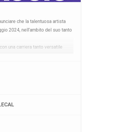
nunciare che la talentuosa artista
ggio 2024, nell’ambito del suo tanto
con una carriera tanto versatile
ziare in diversi campi artistici, dagli
alle ore 21 presso il Teatro
a data i posti di platea saranno in
LECAL