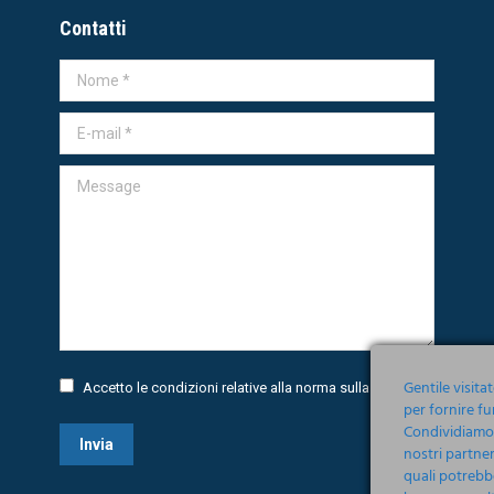
Contatti
Nome *
E-mail *
Message
Gentile visita
Accetto le condizioni relative alla norma sulla
Privacy
per fornire fu
Condividiamo i
Invia
nostri partner
quali potrebb