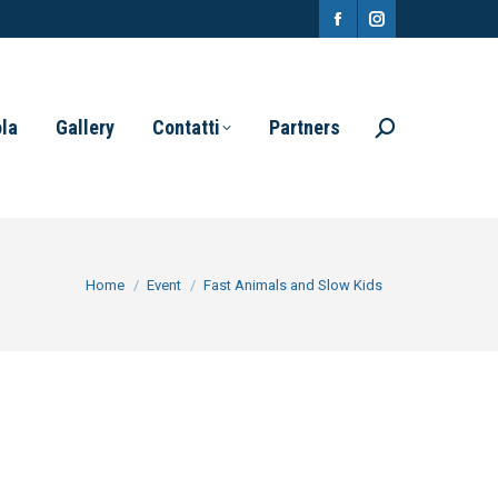
Facebook
Instagram
page
page
opens
opens
ola
Gallery
Contatti
Partners
Search:
in
in
new
new
window
window
You are here:
Home
Event
Fast Animals and Slow Kids