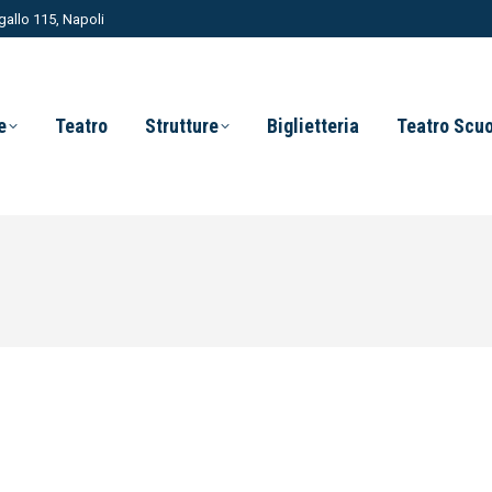
allo 115, Napoli
e
Teatro
Strutture
Biglietteria
Teatro Scu