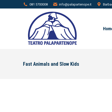
081 5700008
info@palapartenope.it
Barbag
Hom
Fast Animals and Slow Kids