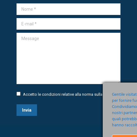
Nome *
E-mail *
Message
Gentile visita
Accetto le condizioni relative alla norma sulla
Privacy
per fornire fu
Condividiamo i
Invia
nostri partner
quali potrebb
hanno raccolto