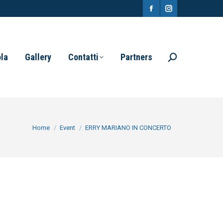
Facebook
Instagram
page
page
opens
opens
ola
Gallery
Contatti
Partners
Search:
in
in
new
new
window
window
You are here:
Home
Event
ERRY MARIANO IN CONCERTO