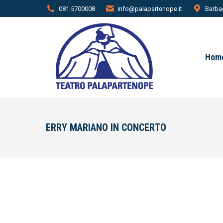
081 5700008
info@palapartenope.it
Barbag
Hom
ERRY MARIANO IN CONCERTO