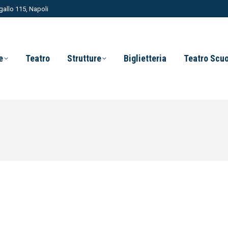
allo 115, Napoli
e
Teatro
Strutture
Biglietteria
Teatro Scu