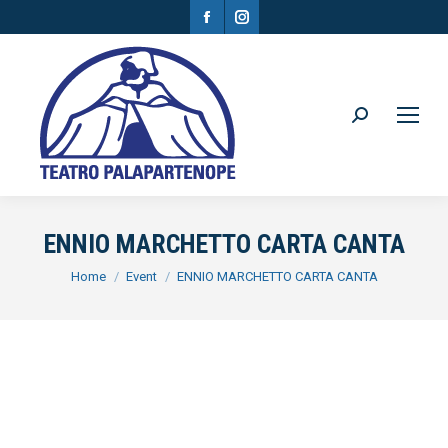
Facebook
Instagram
page
page
opens
opens
in
in
Search:
new
new
window
window
ENNIO MARCHETTO CARTA CANTA
You are here:
Home
Event
ENNIO MARCHETTO CARTA CANTA