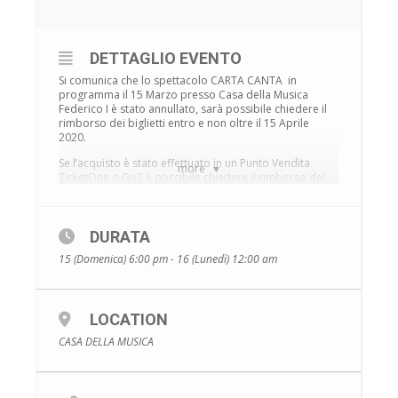
DETTAGLIO EVENTO
Si comunica che lo spettacolo CARTA CANTA in
programma il 15 Marzo presso Casa della Musica
Federico I è stato annullato, sarà possibile chiedere il
rimborso dei biglietti entro e non oltre il 15 Aprile
2020.
Se l’acquisto è stato effettuato in un Punto Vendita
more
TicketOne o Go2 è possibile chiedere il rimborso del
biglietto presso lo stesso Punto Vendita consegnando i
biglietti in originale.
DURATA
15 (Domenica) 6:00 pm - 16 (Lunedì) 12:00 am
Attraverso costumi di carta il veneziano Ennio
LOCATION
Marchetto con The Living Paper Cartoon dà vita a uno
spettacolo che è una vera Babilonia di musica, teatro e
CASA DELLA MUSICA
creatività. Non è facile spiegare cosa succeda
esattamente durante un suo spettacolo. Ci sono dei
costumi di carta che raffigurano grandi cantanti e
personaggi italiani e stranieri; dietro c’è lui,