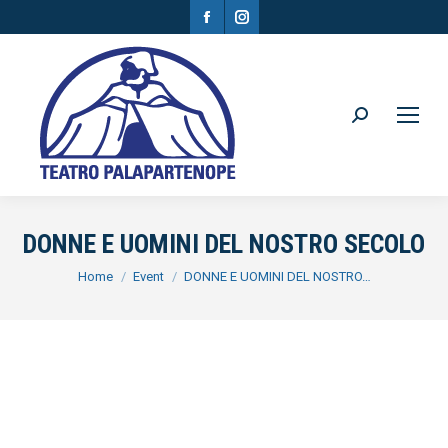
Facebook
Instagram
page
page
opens
opens
in
in
Search:
new
new
window
window
DONNE E UOMINI DEL NOSTRO SECOLO
You are here:
Home
Event
DONNE E UOMINI DEL NOSTRO…