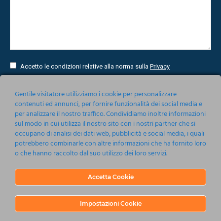
Accetto le condizioni relative alla norma sulla
Privacy
Invia
Gentile visitatore utilizziamo i cookie per personalizzare
contenuti ed annunci, per fornire funzionalità dei social media e
per analizzare il nostro traffico. Condividiamo inoltre informazioni
sul modo in cui utilizza il nostro sito con i nostri partner che si
occupano di analisi dei dati web, pubblicità e social media, i quali
potrebbero combinarle con altre informazioni che ha fornito loro
o che hanno raccolto dal suo utilizzo dei loro servizi.
Accetta Cookie
Nonsoloeventi srl 2019-2020
Barbagallo 115, 80123 Napoli
P.IVA 05161201214
Impostazioni Cookie
C.C.I.A.A. Napoli R.E.A. 737485 - CAPITALE SOCIALE €10.000.00