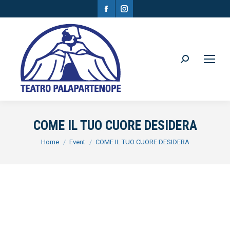
Facebook
Instagram
page
page
opens
opens
in
in
Search:
new
new
window
window
COME IL TUO CUORE DESIDERA
You are here:
Home
Event
COME IL TUO CUORE DESIDERA