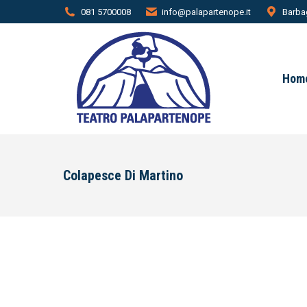
081 5700008
info@palapartenope.it
Barbag
Hom
Colapesce Di Martino