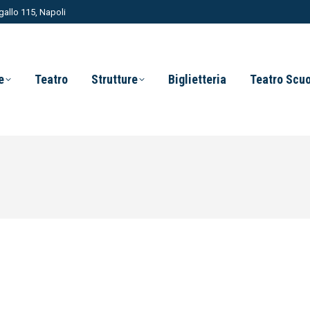
allo 115, Napoli
e
Teatro
Strutture
Biglietteria
Teatro Scu