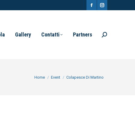
Facebook
Instagram
page
page
opens
opens
ola
Gallery
Contatti
Partners
Search:
in
in
new
new
window
window
You are here:
Home
Event
Colapesce Di Martino