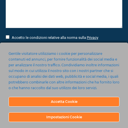
Accetto le condizioni relative alla norma sulla
Privacy
Invia
Gentile visitatore utilizziamo i cookie per personalizzare
contenuti ed annunci, per fornire funzionalità dei social media e
per analizzare il nostro traffico. Condividiamo inoltre informazioni
sul modo in cui utilizza il nostro sito con i nostri partner che si
occupano di analisi dei dati web, pubblicità e social media, i quali
potrebbero combinarle con altre informazioni che ha fornito loro
o che hanno raccolto dal suo utilizzo dei loro servizi.
Accetta Cookie
Nonsoloeventi srl 2019-2020
Barbagallo 115, 80123 Napoli
P.IVA 05161201214
Impostazioni Cookie
C.C.I.A.A. Napoli R.E.A. 737485 - CAPITALE SOCIALE €10.000.00