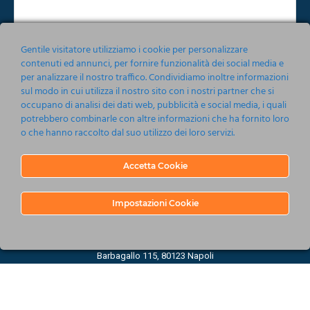
Gentile visitatore utilizziamo i cookie per personalizzare
contenuti ed annunci, per fornire funzionalità dei social media e
per analizzare il nostro traffico. Condividiamo inoltre informazioni
Accetto le condizioni relative alla norma sulla
Privacy
sul modo in cui utilizza il nostro sito con i nostri partner che si
occupano di analisi dei dati web, pubblicità e social media, i quali
Invia
potrebbero combinarle con altre informazioni che ha fornito loro
o che hanno raccolto dal suo utilizzo dei loro servizi.
Accetta Cookie
Impostazioni Cookie
Nonsoloeventi srl 2019-2020
Barbagallo 115, 80123 Napoli
P.IVA 05161201214
C.C.I.A.A. Napoli R.E.A. 737485 - CAPITALE SOCIALE €10.000.00
UFFICIO MULTIMEDIALITA' licenza n° 1693/I/1744