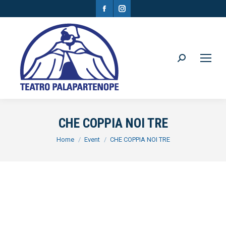
Facebook
Instagram
page
page
opens
opens
in
in
Search:
new
new
window
window
CHE COPPIA NOI TRE
You are here:
Home
Event
CHE COPPIA NOI TRE