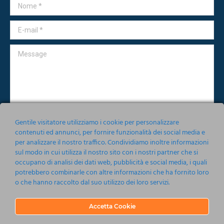
Nome *
E-mail *
Message
Gentile visitatore utilizziamo i cookie per personalizzare
contenuti ed annunci, per fornire funzionalità dei social media e
per analizzare il nostro traffico. Condividiamo inoltre informazioni
Accetto le condizioni relative alla norma sulla
Privacy
sul modo in cui utilizza il nostro sito con i nostri partner che si
occupano di analisi dei dati web, pubblicità e social media, i quali
Invia
potrebbero combinarle con altre informazioni che ha fornito loro
o che hanno raccolto dal suo utilizzo dei loro servizi.
Accetta Cookie