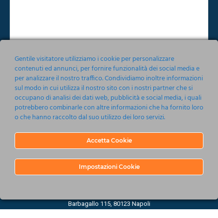
Gentile visitatore utilizziamo i cookie per personalizzare
contenuti ed annunci, per fornire funzionalità dei social media e
per analizzare il nostro traffico. Condividiamo inoltre informazioni
Accetto le condizioni relative alla norma sulla
Privacy
sul modo in cui utilizza il nostro sito con i nostri partner che si
occupano di analisi dei dati web, pubblicità e social media, i quali
Invia
potrebbero combinarle con altre informazioni che ha fornito loro
o che hanno raccolto dal suo utilizzo dei loro servizi.
Accetta Cookie
Impostazioni Cookie
Nonsoloeventi srl 2019-2020
Barbagallo 115, 80123 Napoli
P.IVA 05161201214