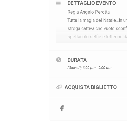
DETTAGLIO EVENTO
Regia Angelo Perotta
Tutta la magia del Natale…in u
strega cattiva che vuole sconfi
spettacolo selfie e letterine
Intero €8
Ridotto under 35 ed over 65 €
DURATA
(Giovedì) 6:00 pm - 9:00 pm
ACQUISTA BIGLIETTO