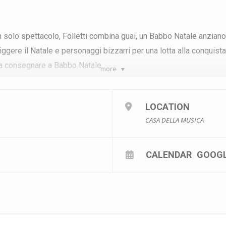
n solo spettacolo, Folletti combina guai, un Babbo Natale anziano
ggere il Natale e personaggi bizzarri per una lotta alla conquista 
 da consegnare a Babbo Natale
more
5
LOCATION
CASA DELLA MUSICA
CALENDAR
GOOG