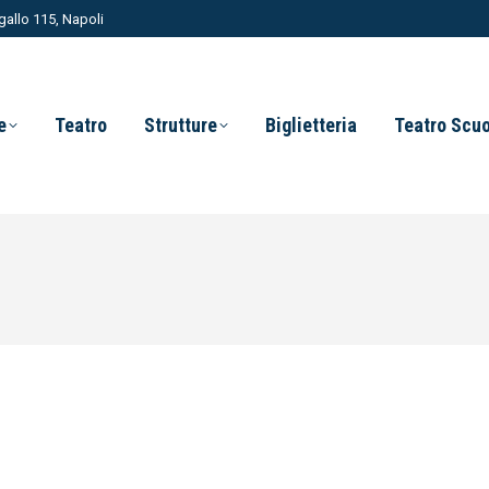
allo 115, Napoli
e
Teatro
Strutture
Biglietteria
Teatro Scu