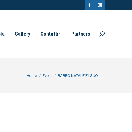
Facebook
Instagram
page
page
opens
opens
ola
Gallery
Contatti
Partners
Search:
in
in
new
new
window
window
You are here:
Home
Event
BABBO NATALE E I SUOI…