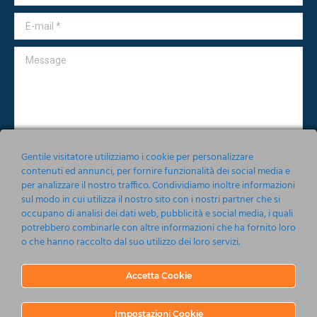
E-mail *
Message
Gentile visitatore utilizziamo i cookie per personalizzare
contenuti ed annunci, per fornire funzionalità dei social media e
per analizzare il nostro traffico. Condividiamo inoltre informazioni
Accetto le condizioni relative alla norma sulla
Privacy
sul modo in cui utilizza il nostro sito con i nostri partner che si
occupano di analisi dei dati web, pubblicità e social media, i quali
Invia
potrebbero combinarle con altre informazioni che ha fornito loro
o che hanno raccolto dal suo utilizzo dei loro servizi.
Accetta Cookie
Impostazioni Cookie