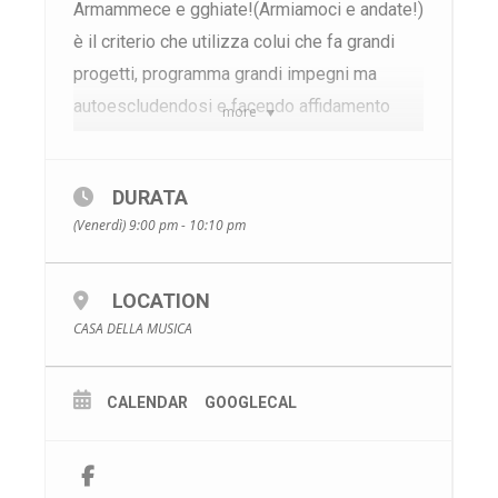
Armammece e gghiate!(Armiamoci e andate!)
è il criterio che utilizza colui che fa grandi
progetti, programma grandi impegni ma
autoescludendosi e facendo affidamento
more
solo sugli altri per realizzarli. Gli attori
saranno protagonisti sl palco, ma il pubblico
DURATA
sarà il vero protagonista dando agli attori
(Venerdì) 9:00 pm - 10:10 pm
incipit per una prosa improvvisata. Quattro
appuntamenti di puro divertimento che
toccheranno argomenti diversi. risate e
LOCATION
CASA DELLA MUSICA
divertimento assicurati.
Con
Diego Sommaripa
CALENDAR
GOOGLECAL
Francesco Barra
Vittorio Passaro
Biglietto Intero €8