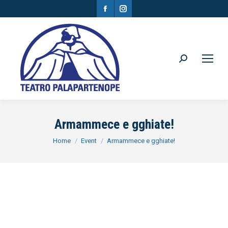
Facebook
Instagram
page
page
opens
opens
in
in
Search:
new
new
window
window
Armammece e gghiate!
You are here:
Home
Event
Armammece e gghiate!