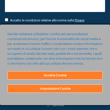
Accetto le condizioni relative alla norma sulla
Privacy
Invia
Gentile visitatore utilizziamo i cookie per personalizzare
contenuti ed annunci, per fornire funzionalità dei social media e
per analizzare il nostro traffico. Condividiamo inoltre informazioni
sul modo in cui utilizza il nostro sito con i nostri partner che si
occupano di analisi dei dati web, pubblicità e social media, i quali
potrebbero combinarle con altre informazioni che ha fornito loro
o che hanno raccolto dal suo utilizzo dei loro servizi.
Accetta Cookie
Nonsoloeventi srl 2019-2020
Barbagallo 115, 80123 Napoli
P.IVA 05161201214
Impostazioni Cookie
C.C.I.A.A. Napoli R.E.A. 737485 - CAPITALE SOCIALE €10.000.00
UFFICIO MULTIMEDIALITA' licenza n° 1693/I/1744
Services