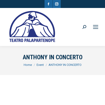
Facebook
Instagram
page
page
opens
opens
in
in
Search:
new
new
window
window
ANTHONY IN CONCERTO
You are here:
Home
Event
ANTHONY IN CONCERTO