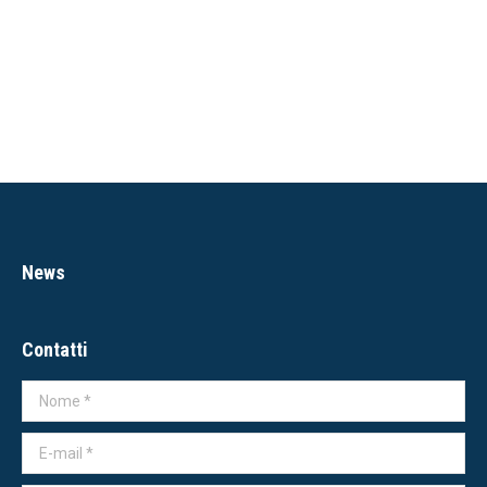
03.01.2026 H 21.00
04.01.2026 H 16.00
05.01.2026 H 21.00
06.01.2026 H 16.00
News
Contatti
Nome *
E-mail *