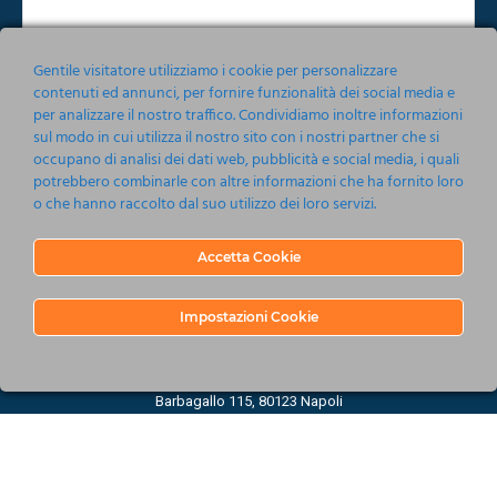
Gentile visitatore utilizziamo i cookie per personalizzare
contenuti ed annunci, per fornire funzionalità dei social media e
per analizzare il nostro traffico. Condividiamo inoltre informazioni
Accetto le condizioni relative alla norma sulla
Privacy
sul modo in cui utilizza il nostro sito con i nostri partner che si
occupano di analisi dei dati web, pubblicità e social media, i quali
Invia
potrebbero combinarle con altre informazioni che ha fornito loro
o che hanno raccolto dal suo utilizzo dei loro servizi.
Accetta Cookie
Impostazioni Cookie
Nonsoloeventi srl 2019-2020
Barbagallo 115, 80123 Napoli
P.IVA 05161201214
C.C.I.A.A. Napoli R.E.A. 737485 - CAPITALE SOCIALE €10.000.00
UFFICIO MULTIMEDIALITA' licenza n° 1693/I/1744