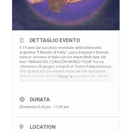
DETTAGLIO EVENTO
A 19 anni dal successo mondiale della telenovela
argentina “Il Mondo di Patty”, Laura Esquivel e Brenda
Asnicar arrivano in Italia con tre imperdibili date del
loro “AMIGAS DEL CORAZÓN WORLD TOUR” tra cui
domenica 28 giugno a Napoli al Teatro Palapartenope.
Uno spettacolo puramente musicale che ripropone
tutte le canzoni della telenovela argentina che, sin dal
more
suo debutto nel 2007, è diventata un vero e proprio
fenomeno popolare in più di 50 paesi del mondo.
«
Sono passati gli anni, ma abbiamo sempre sognato
questo momento. Oggi ci ritroviamo di nuovo sul palco e,
DURATA
questa volta, vogliamo che siate lì, con noi
»
–
hanno
(Domenica) 8:30 pm - 11:00 pm
dichiarato Laura e Brenda.
Con una messa in scena memorabile e una produzione
di altissimo livello, lo show è pensato per un pubblico
che è cresciuto guardando la telenovela e che oggi è
LOCATION
adulto, per far rivivere le storie che hanno segnato