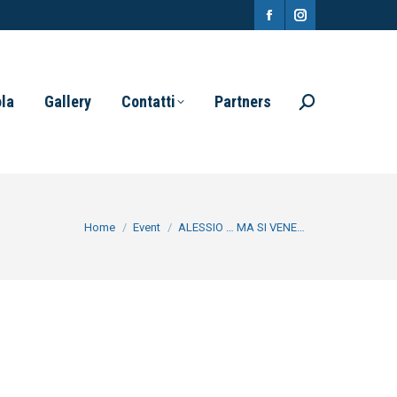
Facebook
Instagram
page
page
opens
opens
ola
Gallery
Contatti
Partners
Search:
in
in
new
new
window
window
You are here:
Home
Event
ALESSIO … MA SI VENE…