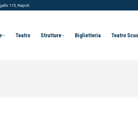
allo 115, Napoli
e
Teatro
Strutture
Biglietteria
Teatro Scu