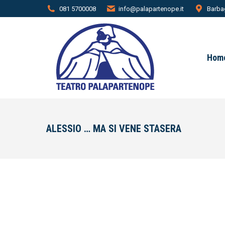
081 5700008
info@palapartenope.it
Barbag
Hom
ALESSIO … MA SI VENE STASERA