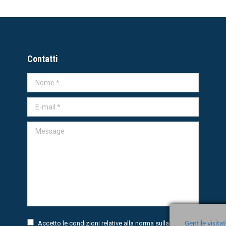
Contatti
Nome *
E-mail *
Message
Gentile visita
Accetto le condizioni relative alla norma sulla
Privacy