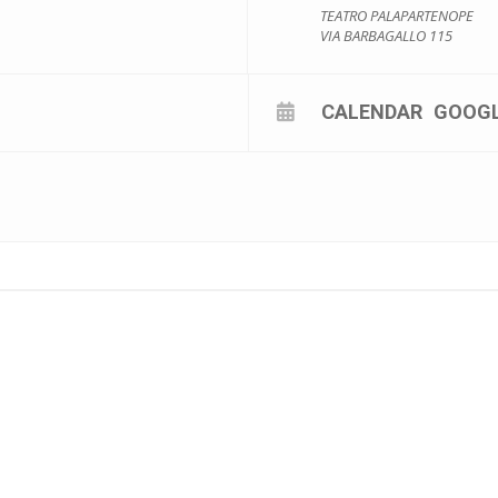
eciali di
Ornella Vanoni
e
Renzo Arbore
.
TEATRO PALAPARTENOPE
VIA BARBAGALLO 115
CALENDAR
GOOG