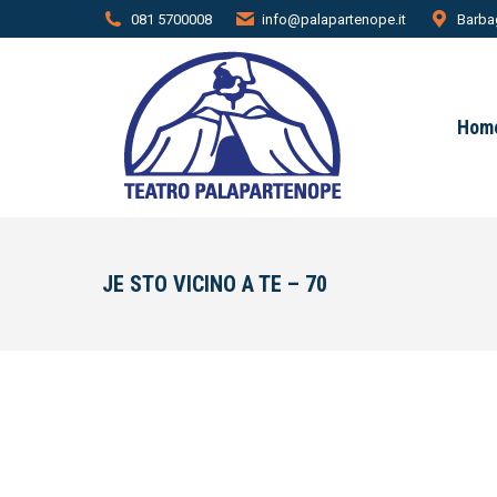
081 5700008
info@palapartenope.it
Barbag
Hom
JE STO VICINO A TE – 70