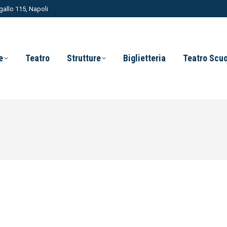
allo 115, Napoli
e
Teatro
Strutture
Biglietteria
Teatro Scu