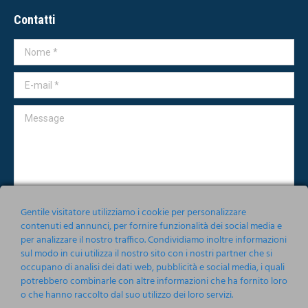
Contatti
Nome *
E-mail *
Message
Gentile visitatore utilizziamo i cookie per personalizzare
contenuti ed annunci, per fornire funzionalità dei social media e
per analizzare il nostro traffico. Condividiamo inoltre informazioni
Accetto le condizioni relative alla norma sulla
Privacy
sul modo in cui utilizza il nostro sito con i nostri partner che si
occupano di analisi dei dati web, pubblicità e social media, i quali
Invia
potrebbero combinarle con altre informazioni che ha fornito loro
o che hanno raccolto dal suo utilizzo dei loro servizi.